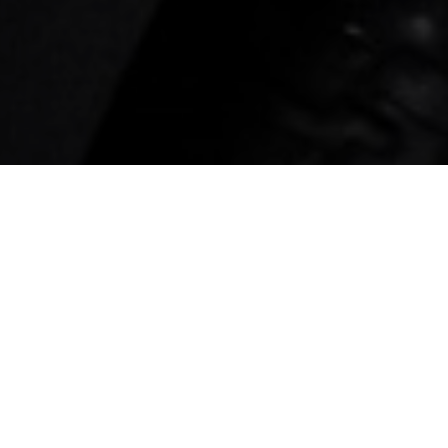
Нанокерамика —
Практически ка
возможно попыта