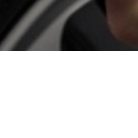
.
Конечно, всегда
 однако будет