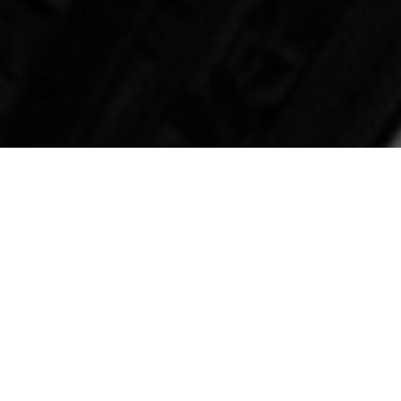
 бережное и заботливое покрытие автомобиля
ждый день мы рискуем поцарапать наше авто. 
ться привести его в порядок самостоятельно,